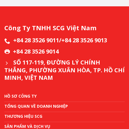
Công Ty TNHH SCG Việt Nam
+84 28 3526 9011/+84 28 3526 9013
+84 28 3526 9014
SỐ 117-119, ĐƯỜNG LÝ CHÍNH
THẮNG, PHƯỜNG XUÂN HÒA, TP. HỒ CHÍ
MINH, VIỆT NAM
HỒ SƠ CÔNG TY
TỔNG QUAN VỀ DOANH NGHIỆP
THƯƠNG HIỆU SCG
SẢN PHẨM VÀ DỊCH VỤ