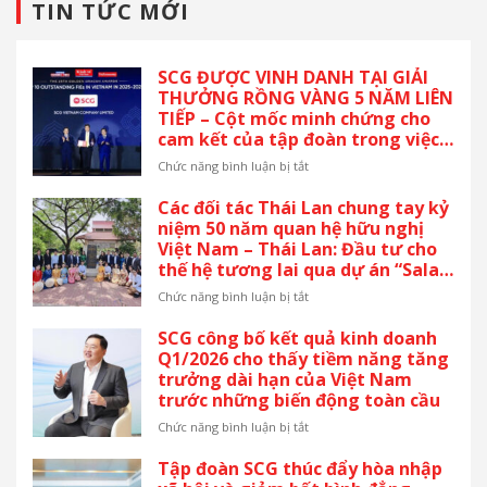
TIN TỨC MỚI
SCG ĐƯỢC VINH DANH TẠI GIẢI
THƯỞNG RỒNG VÀNG 5 NĂM LIÊN
TIẾP – Cột mốc minh chứng cho
cam kết của tập đoàn trong việc
thực thi ESG và thúc đẩy tăng
ở
Chức năng bình luận bị tắt
trưởng xanh tại Việt Nam.
SCG
ĐƯỢC
Các đối tác Thái Lan chung tay kỷ
VINH
niệm 50 năm quan hệ hữu nghị
DANH
Việt Nam – Thái Lan: Đầu tư cho
TẠI
thế hệ tương lai qua dự án “Sala
GIẢI
Thai”
THƯỞNG
ở
Chức năng bình luận bị tắt
RỒNG
Các
VÀNG
đối
SCG công bố kết quả kinh doanh
5
tác
Q1/2026 cho thấy tiềm năng tăng
NĂM
Thái
trưởng dài hạn của Việt Nam
LIÊN
Lan
trước những biến động toàn cầu
TIẾP
chung
–
tay
ở
Chức năng bình luận bị tắt
Cột
kỷ
SCG
mốc
niệm
công
Tập đoàn SCG thúc đẩy hòa nhập
minh
50
bố