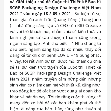
và Giới thiệu chủ đề Cuộc thi Thiết kế Bao bì
SCGP Packaging Design Challenge Việt Nam
2021
”
vào ngày 18
/
09
/
2021
.
Sự kiện có sự
tham gia của anh Trần Quang Tùng
(
Tùng Juno
) –
nhà đồng sáng lập và CEO của RIO Creative
với vai trò khách mời, nhằm chia sẻ kiến thức và
kinh nghiệm từ câu chuyện thành công trong
ngành sáng tạo
.
Anh cho biết
:
“
Như chúng ta
đều biết, ngành sáng tạo đã có nhiều thay đổi
đáng kể từ khi dịch bệnh COVID
–
19 bùng phát
.
Vì vậy, tôi rất vinh dự khi được mời tham dự chia
sẻ tại sự kiện trực tuyến của Cuộc thi Thiết kế
Bao bì SCGP Packaging Design Challenge Việt
Nam 2021, nhằm truyền cảm hứng đến những
sinh viên có niềm đam mê với thiết kế, cũng như
trao động lực để các bạn vượt qua giai đoạn khó
khăn và bất ổn này
.
Tôi tin rằng cuộc thi cũng sẽ
mang đến cơ hội để các bạn khám phá và thể
hiện tài năng của bản thân, cũng như chuẩn bị