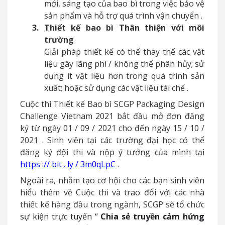
mới, sáng tạo
của bao bì trong việc bảo vệ
sản phẩm và hỗ trợ quá trình vận chuyển
.
3.
Thiết kế bao bì Thân thiện với môi
trường
Giải pháp thiết kế có thể thay thế các vật
liệu gây lãng phí
/
không thể phân hủy; sử
dụng ít vật liệu hơn trong quá trình sản
xuất; hoặc sử dụng các vật liệu tái chế
.
Cuộc thi Thiết kế Bao bì SCGP Packaging Design
Challenge Vietnam 2021 bắt đầu mở đơn đăng
ký từ ngày 01
/
09
/
2021 cho đến ngày 15
/
10
/
2021
.
Sinh viên tại các trường đại học có thể
đăng ký đội thi và nộp ý tưởng của mình tại
https
://
bit
.
ly
/
3m0qLpC
.
Ngoài ra, nhằm tạo cơ hội cho các bạn sinh viên
hiểu thêm về Cuộc thi và trao đổi với các nhà
thiết kế hàng đầu trong ngành, SCGP sẽ tổ chức
sự kiện trực tuyến
“
Chia sẻ truyền cảm hứng