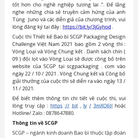
tốt hơn cho nghề nghiệp tương lai
.”.
Để lắng
nghe những chia sẻ truyền cảm hứng của anh
Tùng Juno và các diễn giả của chương trình, vui
lòng đăng ký tại đây
:
https://bit.ly/3jGyhod
.
Cuộc thi Thiết kế Bao bì SCGP Packaging Design
Challenge Việt Nam 2021 bao gồm 2 vòng thi
:
Vòng Loại và Vòng Chung kết
.
Danh sách chín
(
09
)
đội lọt vào Vòng Loại sẽ được công bố trên
website của SCGP tại scgpackaging
.
com vào
ngày 22
/
10
/
2021
.
Vòng Chung kết và Công bố
giải thưởng của cuộc thi sẽ diễn ra vào ngày 13
/
11
/
2021.
Để biết thêm thông tin chi tiết về cuộc thi, vui
lòng truy cập
:
https
://
bit
.
ly
/
3mXO6Jl
hoặc
Hotline/
Zalo
:
0878647880.
Thông tin về SCGP
SCGP
–
ngành kinh doanh Bao bì thuộc tập đoàn