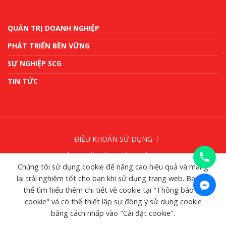
QUẢN TRỊ DOANH NGHIỆP
PHÁT TRIỂN BỀN VỮNG
SỰ NGHIỆP SCG
TIN TỨC
ĐIỀU KHOẢN SỬ DỤNG
THÔNG BÁO VỀ QUYỀN RIÊNG TƯ
Chúng tôi sử dụng cookie để nâng cao hiệu quả và mang
THÔNG BÁO VỀ COOKIE
GỠ BỎ THÔNG BÁO
lại trải nghiệm tốt cho bạn khi sử dụng trang web. Bạn có
thể tìm hiểu thêm chi tiết về cookie tại "Thông báo về
cookie" và có thể thiết lập sự đồng ý sử dụng cookie
bằng cách nhấp vào "Cài đặt cookie".
© SCG 2024