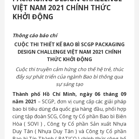
VIỆT NAM 2021 CHÍNH THỨC
KHỞI ĐỘNG
Thông cáo báo chí
CUỘC THI THIẾT KẾ BAO BÌ SCGP PACKAGING
DESIGN CHALLENGE VIỆT NAM 2021 CHÍNH
THỨC KHỞI ĐỘNG
Cuộc thi truyền cảm hứng cho thế hệ trẻ, thúc
đẩy sự phát triển của ngành Bao bì thông qua
sự sáng tạo
Thành phố Hồ Chí Minh, ngày 06 tháng 09
năm 2021
–
SCGP, đơn vị cung cấp các giải pháp
bao bì tiêu dùng đa quốc gia hàng đầu, phối hợp
cùng tập đoàn SCG, Công ty Cổ phần Bao bì Biên
Hòa
(
SOVI
)
, Công ty Cổ phần Sản xuất Nhựa
Duy Tân
(
Nhựa
Duy Tân
)
và Công ty Cổ phần
Bao bì Tín Thành
(
BATICO
)
chính thức công bố