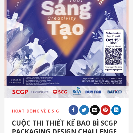
HOẠT ĐỒNG VỀ E.S.G
CUỘC THI THIẾT KẾ BAO BÌ SCGP
PACKAGING DESIGN CHALLENGE