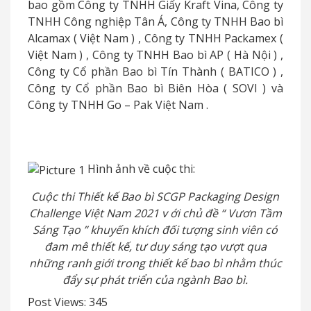
bao gồm Công ty TNHH Giấy Kraft Vina, Công ty
TNHH Công nghiệp Tân Á, Công ty TNHH Bao bì
Alcamax
(
Việt Nam
)
, Công ty TNHH Packamex
(
Việt Nam
)
, Công ty TNHH Bao bì AP
(
Hà Nội
)
,
Công ty Cổ phần Bao bì Tín Thành
(
BATICO
)
,
Công ty Cổ phần Bao bì Biên Hòa
(
SOVI
)
và
Công ty TNHH Go
–
Pak Việt Nam
.
Hình ảnh về cuộc thi:
Cuộc thi Thiết kế Bao bì SCGP Packaging Design
Challenge Việt Nam 2021
v
ới chủ đề
“
Vươn Tầm
Sáng Tạo
”
khuyến khích đối tượng sinh viên có
đam mê thiết kế, tư duy sáng tạo vượt qua
những ranh giới trong thiết kế bao bì nhằm thúc
đẩy sự phát triển của ngành Bao bì.
Post Views:
345