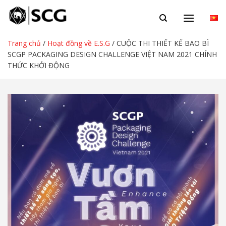
Chuyển
VN
đến
nội
dung
Trang chủ
/
Hoạt đồng về E.S.G
/
CUỘC THI THIẾT KẾ BAO BÌ
SCGP PACKAGING DESIGN CHALLENGE VIỆT NAM 2021 CHÍNH
THỨC KHỞI ĐỘNG